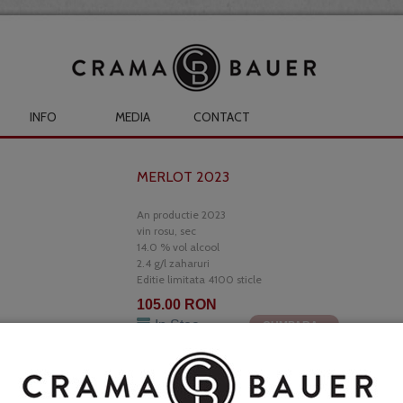
INFO
MEDIA
CONTACT
MERLOT 2023
An productie 2023
vin rosu, sec
14.0 % vol alcool
2.4 g/l zaharuri
Editie limitata 4100 sticle
105.00 RON
In Stoc
CUMPARA
De ani buni un ghid al vinurilor foarte popular nu
soiurilor roşii Româneşti” - aceasta însemnând că d