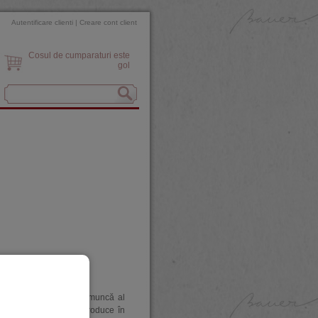
Autentificare clienti
|
Creare cont client
Cosul de cumparaturi este
gol
meşte Merlot “Calul de muncă al
e cele mai multe ori produce în