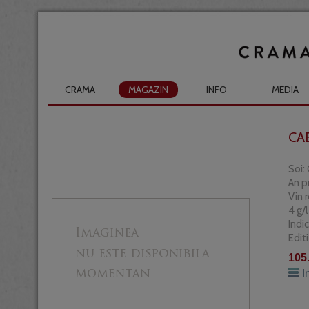
CRAMA
MAGAZIN
INFO
MEDIA
CA
Soi:
An p
Vin r
4 g/l
Indi
Edit
105
I