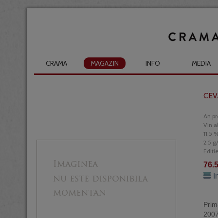
CRAMA
MAGAZIN
INFO
MEDIA
CEV
An pr
Vin a
11.5 %
2.5 g
Editi
76.
I
Prim
2007