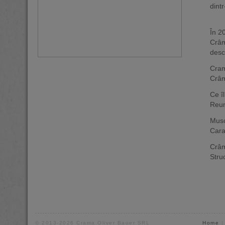
dint
În 2
Crâm
desc
Cram
Crâm
Ce îl
Reun
Mus
Cara
Crâ
Stru
© 2013-2026 Crama Oliver Bauer SRL
Home